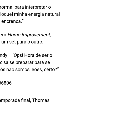
ormal para interpretar o
loquei minha energia natural
 encrenca.”
r em
Home Improvement
,
um set para o outro.
ndy’… ‘Ops! Hora de ser o
isa se preparar para se
nós não somos leões, certo?”
56806
emporada final, Thomas