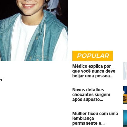
POPULAR
Médico explica por
que você nunca deve
beijar uma pessoa
falecida
Novos detalhes
chocantes surgem
após suposto
assassinato seguido
de suicídio cometido
Mulher ficou com uma
por homem que matou
lembrança
a família de 7 pessoas
permanente e