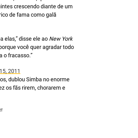
guintes crescendo diante de um
érico de fama como galã
a elas,” disse ele ao
New York
, porque você quer agradar todo
a o fracasso.”
15, 2011
nos, dublou Simba no enorme
fez os fãs rirem, chorarem e