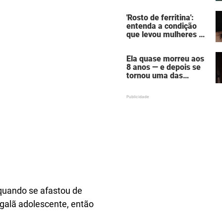
assustadora do vício
em câmaras de
'Rosto de ferritina':
bronzeamento
entenda a condição
que levou mulheres a
descobrirem a causa
oculta por trás da
Ela quase morreu aos
aparência de cansaço
8 anos — e depois se
tornou uma das
mulheres mais
poderosas de
Hollywood
quando se afastou de
galã adolescente, então