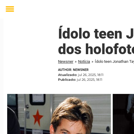
Toggle
menu
Ídolo teen
dos holofot
Newsner
»
Notícia
»
Ídolo teen Jonathan T
AUTHOR: NEWSNER
Atualizado:
jul 26, 2025, 18:11
Publicado:
jul 26, 2025, 18:11