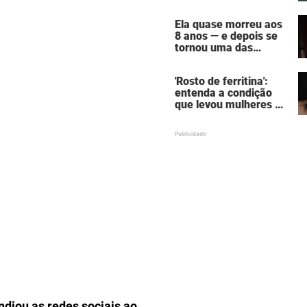
assustadora do vício
em câmaras de
Ela quase morreu aos
bronzeamento
8 anos — e depois se
tornou uma das
mulheres mais
poderosas de
'Rosto de ferritina':
Hollywood
entenda a condição
que levou mulheres a
descobrirem a causa
oculta por trás da
aparência de cansaço
ndiou as redes sociais ao