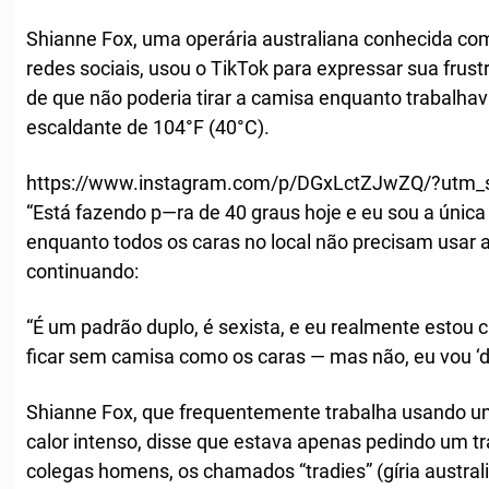
Shianne Fox, uma operária australiana conhecida com
redes sociais, usou o TikTok para expressar sua frus
de que não poderia tirar a camisa enquanto trabalhav
escaldante de 104°F (40°C).
https://www.instagram.com/p/DGxLctZJwZQ/?utm_
“Está fazendo p—ra de 40 graus hoje e eu sou a únic
enquanto todos os caras no local não precisam usar a
continuando:
“É um padrão duplo, é sexista, e eu realmente estou 
ficar sem camisa como os caras — mas não, eu vou ‘dis
Shianne Fox, que frequentemente trabalha usando um
calor intenso, disse que estava apenas pedindo um t
colegas homens, os chamados “tradies” (gíria austral