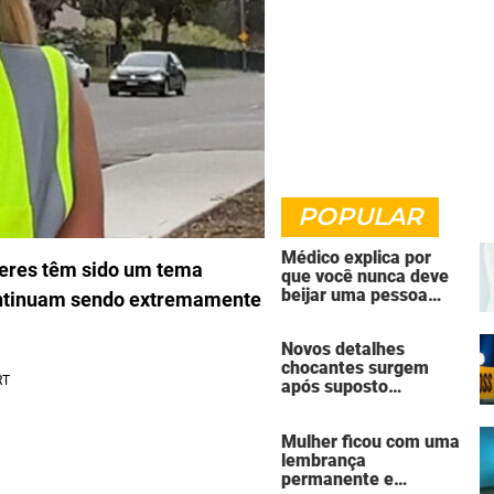
POPULAR
Médico explica por
heres têm sido um tema
que você nunca deve
beijar uma pessoa
continuam sendo extremamente
falecida
Novos detalhes
chocantes surgem
após suposto
assassinato seguido
de suicídio cometido
Mulher ficou com uma
por homem que matou
lembrança
a família de 7 pessoas
permanente e