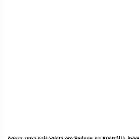
Agora, uma paisagista em Sydney, na Austrália, ince