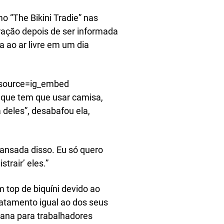
o “The Bikini Tradie” nas
tração depois de ser informada
a ao ar livre em um dia
source=ig_embed
a que tem que usar camisa,
 deles”, desabafou ela,
cansada disso. Eu só quero
trair’ eles.”
 top de biquíni devido ao
ratamento igual ao dos seus
iana para trabalhadores