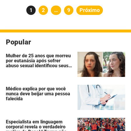
Paginação
Página
1
Página
2
…
Página
9
Próximo
de
posts
Popular
Mulher de 25 anos que morreu
por eutanásia após sofrer
abuso sexual identificou seus
agressores em um diário
secreto
Médico explica por que você
nunca deve beijar uma pessoa
falecida
Especialista em linguagem
corporal revela o verdadeiro