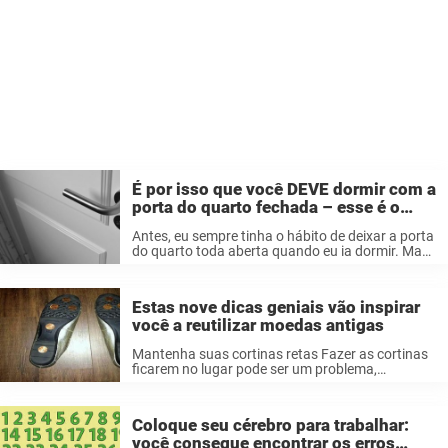
É por isso que você DEVE dormir com a
porta do quarto fechada – esse é o
motivo que muitos não conhecem
Antes, eu sempre tinha o hábito de deixar a porta
do quarto toda aberta quando eu ia dormir. Mas
isso era antes de me dizerem que eu deveria
fazer o oposto, ou seja, deixar a ...
Estas nove dicas geniais vão inspirar
você a reutilizar moedas antigas
Mantenha suas cortinas retas Fazer as cortinas
ficarem no lugar pode ser um problema,
especialmente se forem leves. Mas esse
problema pode ser facilmente corrigido com
algumas moedas. Basta fazer uma pequena
Coloque seu cérebro para trabalhar:
abertura na bainha na ...
você consegue encontrar os erros