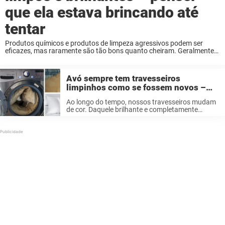
que ela estava brincando até
tentar
Produtos químicos e produtos de limpeza agressivos podem ser
eficazes, mas raramente são tão bons quanto cheiram. Geralmente
só se precisa dar uma olhada nos ingredientes para perceber que
diferentes variantes podem ser diretamente prejudiciais ...
Avó sempre tem travesseiros
limpinhos como se fossem novos –
seu truque genial tem apenas 1
Ao longo do tempo, nossos travesseiros mudam
ingrediente
de cor. Daquele brilhante e completamente
branca cor, eles se tornam amarelos e sujos. Por
conta de vários fatores, dentre os quais os mais
comuns são ácaros, suor, ...