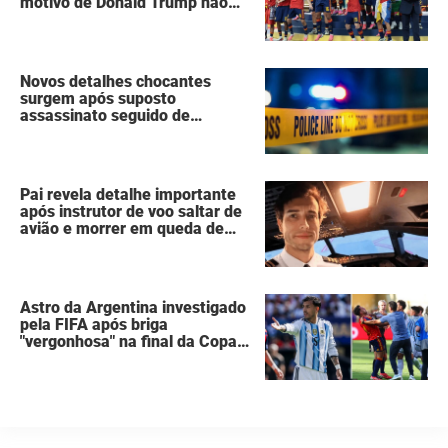
motivo de Donald Trump não
ter se mexido enquanto a
Espanha erguia a taça da Copa
do Mundo
Novos detalhes chocantes
surgem após suposto
assassinato seguido de
suicídio cometido por homem
que matou a família de 7
pessoas
Pai revela detalhe importante
após instrutor de voo saltar de
avião e morrer em queda de
260 metros
Astro da Argentina investigado
pela FIFA após briga
"vergonhosa" na final da Copa
do Mundo quebra o silêncio