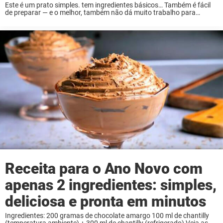
Este é um prato simples. tem ingredientes básicos… Também é fácil
de preparar — e o melhor, também não dá muito trabalho para
arrumar a cozinha depois. Foi um sucesso instantâneo na minha
família… E ...
Receita para o Ano Novo com
apenas 2 ingredientes: simples,
deliciosa e pronta em minutos
Ingredientes: 200 gramas de chocolate amargo 100 ml de chantilly
(temperatura ambiente) + 300 ml de chantilly (refrigerado) Veja as