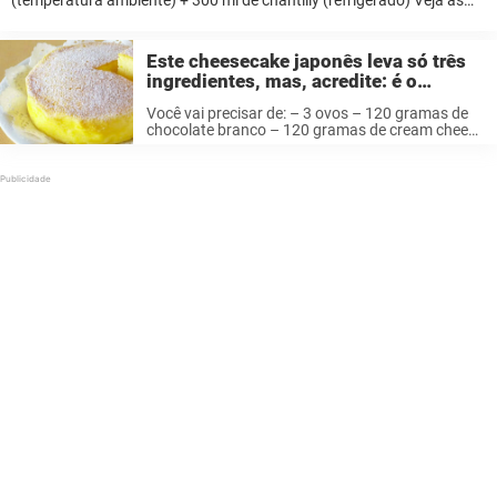
instruções abaixo: Impossível ser mais fácil do que isso! Compartilhar
esta receita para inspirar sua ...
Este cheesecake japonês leva só três
ingredientes, mas, acredite: é o
bastante para deixar você viciado
Você vai precisar de: – 3 ovos – 120 gramas de
chocolate branco – 120 gramas de cream cheese
Como preparar: 1. Primeiro, separe as gemas das
claras em duas tigelas diferentes. Cubra a tigela
...