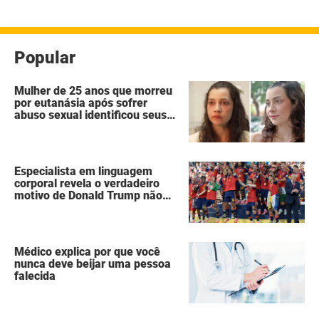
posts
Popular
Mulher de 25 anos que morreu
por eutanásia após sofrer
abuso sexual identificou seus
agressores em um diário
secreto
Especialista em linguagem
corporal revela o verdadeiro
motivo de Donald Trump não
ter se mexido enquanto a
Espanha erguia a taça da Copa
do Mundo
Médico explica por que você
nunca deve beijar uma pessoa
falecida