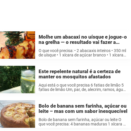
Molhe um abacaxi no uísque e jogue-o
na grelha — o resultado vai fazer a
diferença no seu churrasco
O que você precisa: • 2 abacaxis inteiros • 350 ml
de uísque • 1 xícara de açúcar branco • 1 xícara
de açúcar mascavo • 1 colher de chá de canela
em pó Instruções: ...
Este repelente natural é a certeza de
manter os mosquitos afastados
Aqui está o que você precisa 6 fatias de limão 5
fatias de limão Um, par, de, alecrim, ramos, água
Óleo de eucalipto infundido com limão (7-10
gotas) 1 vela flutuante Você pode encontrar óleo
...
Bolo de banana sem farinha, açúcar ou
leite – mas com um sabor inesquecível
Bolo de banana sem farinha, açúcar ou leite O
que você precisa: 4 bananas maduras 1 xícara de
azeite 4 ovos 1 1/2 xícaras de aveia finamente