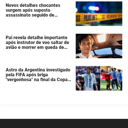
Novos detalhes chocantes
surgem após suposto
assassinato seguido de
suicídio cometido por homem
que matou a família de 7
pessoas
Pai revela detalhe importante
após instrutor de voo saltar de
avião e morrer em queda de
260 metros
Astro da Argentina investigado
pela FIFA após briga
"vergonhosa" na final da Copa
do Mundo quebra o silêncio