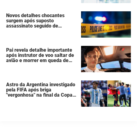
Novos detalhes chocantes
surgem após suposto
assassinato seguido de
suicídio cometido por homem
que matou a família de 7
pessoas
Pai revela detalhe importante
após instrutor de voo saltar de
avião e morrer em queda de
260 metros
Astro da Argentina investigado
pela FIFA após briga
"vergonhosa" na final da Copa
do Mundo quebra o silêncio