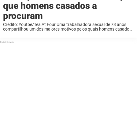
que homens casados a
procuram
Crédito: Youtbe/Tea At Four Uma trabalhadora sexual de 73 anos
compartilhou um dos maiores motivos pelos quais homens casados
procuram prazer fora de casa — e a mudança simples que ela
acredita que poderia impedir ...