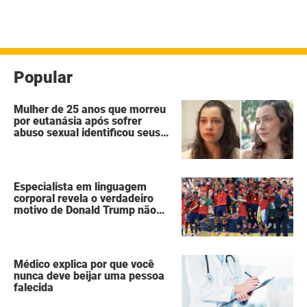
Popular
Mulher de 25 anos que morreu
por eutanásia após sofrer
abuso sexual identificou seus
agressores em um diário
secreto
Especialista em linguagem
corporal revela o verdadeiro
motivo de Donald Trump não
ter se mexido enquanto a
Espanha erguia a taça da Copa
do Mundo
Médico explica por que você
nunca deve beijar uma pessoa
falecida