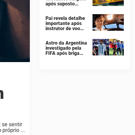
após suposto
assassinato
seguido de suicídio
Pai revela detalhe
cometido por
importante após
homem que matou
instrutor de voo
a família de 7
saltar de avião e
pessoas
morrer em queda
Astro da Argentina
de 260 metros
investigado pela
FIFA após briga
"vergonhosa" na
final da Copa do
Mundo quebra o
silêncio
n
 se sentir
róprio ...