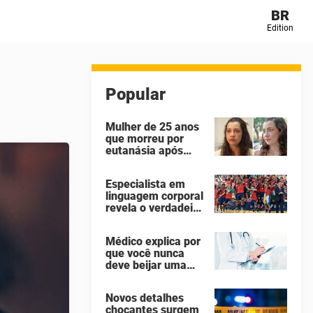
BR
Edition
Popular
Mulher de 25 anos
que morreu por
eutanásia após
sofrer abuso
sexual identificou
Especialista em
seus agressores
linguagem corporal
em um diário
revela o verdadeiro
secreto
motivo de Donald
Trump não ter se
Médico explica por
mexido enquanto a
que você nunca
Espanha erguia a
deve beijar uma
taça da Copa do
pessoa falecida
Mundo
Novos detalhes
chocantes surgem