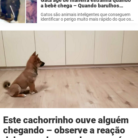
Gata age de maneira estranha quando
a bebê chega – Quando barulhos
estranhos são ouvidos da babá
Gatos são animais inteligentes que conseguem
eletrônica da bebê, os pais percebem o
identificar o perigo muito mais rápido do que os
que ela fez
humanos. Teles estão sempre em guarda e são
conhecidos por serem desconfiados. Essa gata,
chamada Midnight, não é exceção. As ...
Este cachorrinho ouve alguém
chegando – observe a reação