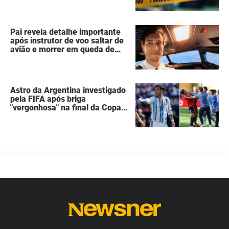
suicídio cometido por homem
que matou a família de 7
pessoas
Pai revela detalhe importante
após instrutor de voo saltar de
avião e morrer em queda de
260 metros
Astro da Argentina investigado
pela FIFA após briga
"vergonhosa" na final da Copa
do Mundo quebra o silêncio