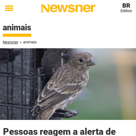
BR
Edition
Toggle
menu
animais
Newsner
»
animais
Pessoas reagem a alerta de