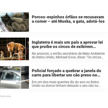
Porcos-espinhos órfãos se recusavam
a comer – até Muska, a gata, adotá-los
Inglaterra é mais um país a aprovar lei
que proíbe os circos de exibirem
animais selvagens
No anúncio, o então secretário de Meio Ambiente
do Reino Unido, Michael Gove, disse: “Os circos
itinerantes não são lugares para animais
selvagens no século 21 e eu estou contente que
esta legislação acabará com ...
Policial forçado a quebrar a janela do
carro para libertar um cão preso no
calor por horas
Em um dos mais quentes diz do ano no Reino
Unido os donos tinham deixado o seu cão no
carro enquanto faziam compras em Plymouth.
Os policiais não puderam ignorar os latidos do
cão em ...