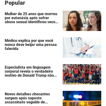
Popular
Mulher de 25 anos que morreu
por eutanásia após sofrer
abuso sexual identificou seus
agressores em um diário
secreto
Médico explica por que você
nunca deve beijar uma pessoa
falecida
Especialista em linguagem
corporal revela o verdadeiro
motivo de Donald Trump não
ter se mexido enquanto a
Espanha erguia a taça da Copa
do Mundo
Novos detalhes chocantes
surgem após suposto
assassinato seguido de