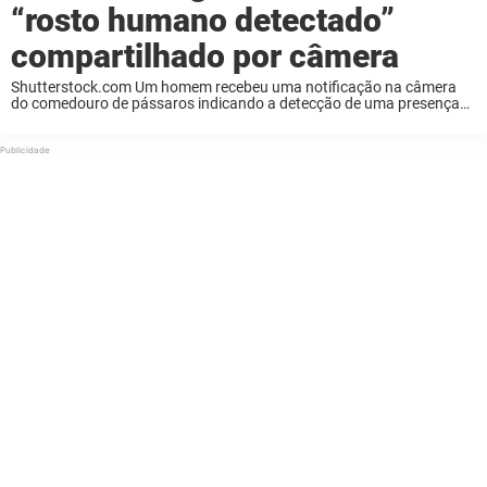
“rosto humano detectado”
compartilhado por câmera
Shutterstock.com Um homem recebeu uma notificação na câmera
do comedouro de pássaros indicando a detecção de uma presença
humana. Quando ele olhou com atenção para a imagem exibida, o
que viu foi assustador. Continue lendo ...