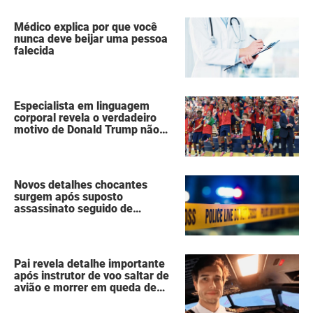
Médico explica por que você
nunca deve beijar uma pessoa
falecida
Especialista em linguagem
corporal revela o verdadeiro
motivo de Donald Trump não
ter se mexido enquanto a
Espanha erguia a taça da Copa
do Mundo
Novos detalhes chocantes
surgem após suposto
assassinato seguido de
suicídio cometido por homem
que matou a família de 7
pessoas
Pai revela detalhe importante
após instrutor de voo saltar de
avião e morrer em queda de
260 metros