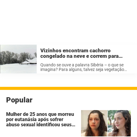
Vizinhos encontram cachorro
congelado na neve e correm para
ajudar: então percebem que ele está
Quando se ouve a palavra Sibéria – o que se
escondendo algo embaixo
imagina? Para alguns, talvez seja vegetação
exuberante, floresta e muitos animais selvagens.
Ao mesmo tempo, acredito que a maioria das
pessoas imagine os invernos extremamente ...
Popular
Mulher de 25 anos que morreu
por eutanásia após sofrer
abuso sexual identificou seus
agressores em um diário
secreto