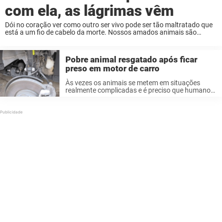
com ela, as lágrimas vêm
Dói no coração ver como outro ser vivo pode ser tão maltratado que
está a um fio de cabelo da morte. Nossos amados animais são
nossos melhores amigos e merecem ser tratados com bondade,
amor ...
Pobre animal resgatado após ficar
preso em motor de carro
Às vezes os animais se metem em situações
realmente complicadas e é preciso que humanos
bondosos salvem o dia. Foi o caso de um pobre
gato que ficou preso no lugar mais inesperado –
e ...