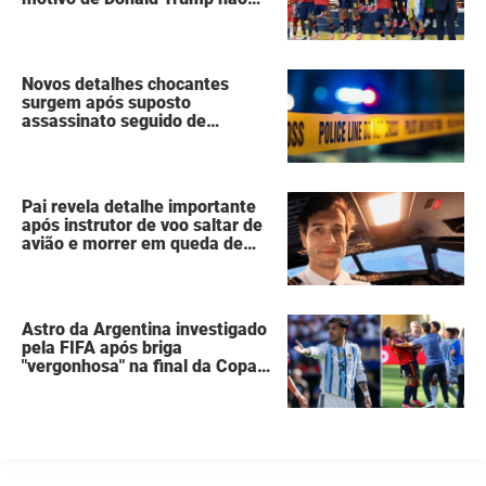
ter se mexido enquanto a
Espanha erguia a taça da Copa
do Mundo
Novos detalhes chocantes
surgem após suposto
assassinato seguido de
suicídio cometido por homem
que matou a família de 7
pessoas
Pai revela detalhe importante
após instrutor de voo saltar de
avião e morrer em queda de
260 metros
Astro da Argentina investigado
pela FIFA após briga
"vergonhosa" na final da Copa
do Mundo quebra o silêncio