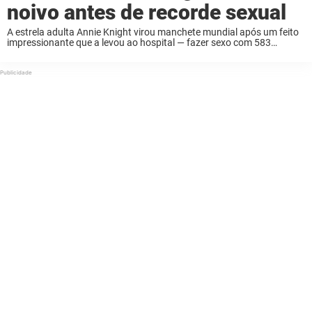
noivo antes de recorde sexual
A estrela adulta Annie Knight virou manchete mundial após um feito
impressionante que a levou ao hospital — fazer sexo com 583
homens em apenas seis horas. Agora, ela está revelando a
mensagem emocionante que ...