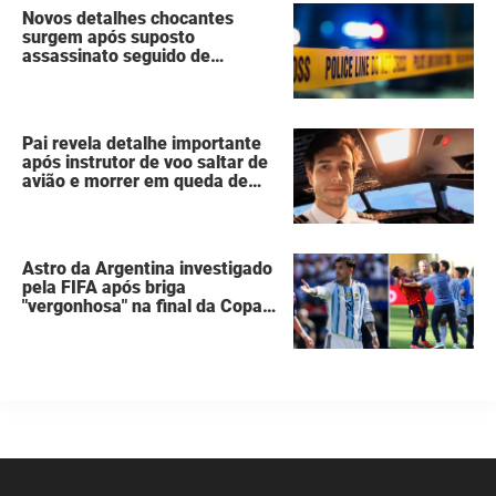
Novos detalhes chocantes
surgem após suposto
assassinato seguido de
suicídio cometido por homem
que matou a família de 7
pessoas
Pai revela detalhe importante
após instrutor de voo saltar de
avião e morrer em queda de
260 metros
Astro da Argentina investigado
pela FIFA após briga
"vergonhosa" na final da Copa
do Mundo quebra o silêncio