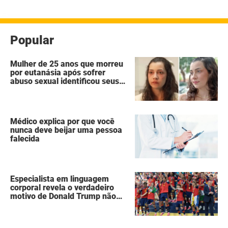
Popular
Mulher de 25 anos que morreu
por eutanásia após sofrer
abuso sexual identificou seus
agressores em um diário
secreto
Médico explica por que você
nunca deve beijar uma pessoa
falecida
Especialista em linguagem
corporal revela o verdadeiro
motivo de Donald Trump não
ter se mexido enquanto a
Espanha erguia a taça da Copa
do Mundo