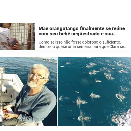
Mãe orangotango finalmente se reúne
com seu bebê seqüestrado e sua
reação nos emocionou
Como se isso não fosse doloroso o suficiente,
demorou quase uma semana para que Clara se
reunisse com seu bebê novamente. Tudo isso
graças à Fundação de Sobrevivência do
Orangotango de Bornéu. Youtube Ainda assim,
...