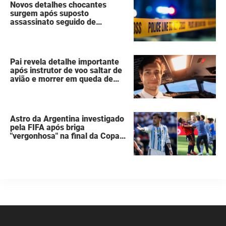
Novos detalhes chocantes
surgem após suposto
assassinato seguido de
suicídio cometido por homem
que matou a família de 7
pessoas
Pai revela detalhe importante
após instrutor de voo saltar de
avião e morrer em queda de
260 metros
Astro da Argentina investigado
pela FIFA após briga
"vergonhosa" na final da Copa
do Mundo quebra o silêncio