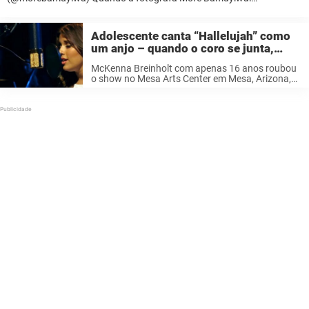
compartilhou as fotos da jovem Jare Ijalana nas redes sociais, ela
nunca imaginou o que aconteceria. As imagens ...
Adolescente canta “Hallelujah” como
um anjo – quando o coro se junta,
tudo se torna puro paraíso
McKenna Breinholt com apenas 16 anos roubou
o show no Mesa Arts Center em Mesa, Arizona,
em junho de 2015. “Hallelujah” não é uma música
simples de se apresentar. Claro, qualquer um
pode ir até lá e ...