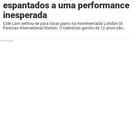
espantados a uma performance
inesperada
Cole Lam sentou-se para tocar piano na movimentada London St.
Pancras International Station. O talentoso garoto de 12 anos não
toca apenas piano, mas também violão e clarinete. Ele é compositor,
cantor e possui um canal no YouTube com mais ...