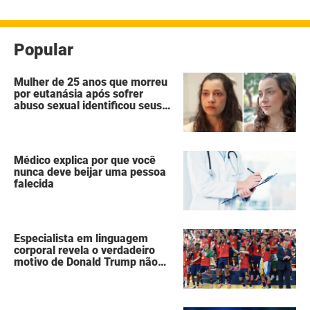
posts
Popular
Mulher de 25 anos que morreu
por eutanásia após sofrer
abuso sexual identificou seus
agressores em um diário
secreto
Médico explica por que você
nunca deve beijar uma pessoa
falecida
Especialista em linguagem
corporal revela o verdadeiro
motivo de Donald Trump não
ter se mexido enquanto a
Espanha erguia a taça da Copa
do Mundo