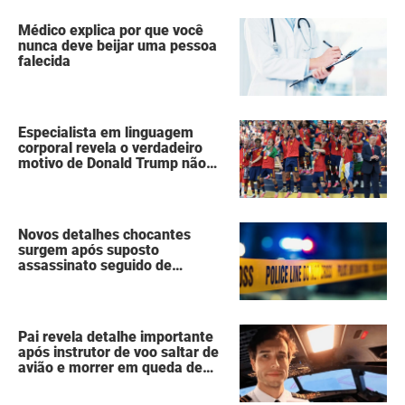
Médico explica por que você
nunca deve beijar uma pessoa
falecida
Especialista em linguagem
corporal revela o verdadeiro
motivo de Donald Trump não
ter se mexido enquanto a
Espanha erguia a taça da Copa
do Mundo
Novos detalhes chocantes
surgem após suposto
assassinato seguido de
suicídio cometido por homem
que matou a família de 7
pessoas
Pai revela detalhe importante
após instrutor de voo saltar de
avião e morrer em queda de
260 metros