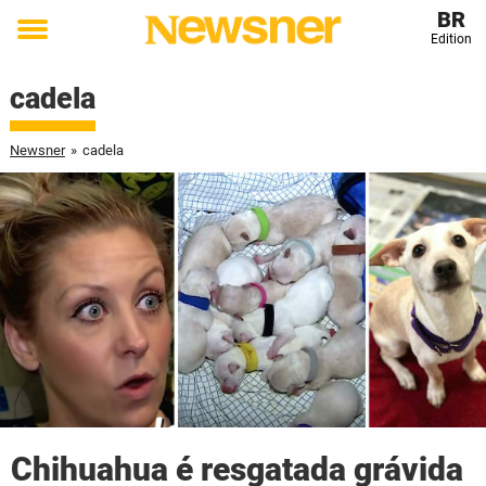
BR
Edition
Toggle
menu
cadela
Newsner
»
cadela
Chihuahua é resgatada grávida