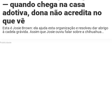
— quando chega na casa
adotiva, dona não acredita no
que vê
Esta é Josie Brown: ela ajuda esta organização e resolveu dar abrigo
à cadela grávida. Assim que Josie ouviu falar sobre a chihuahua
grávida, chamada Laugh out Loud, ela se apressou em ajudar. A
futura ...