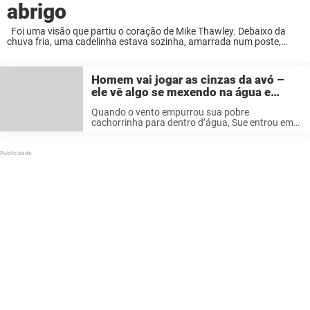
abrigo
Foi uma visão que partiu o coração de Mike Thawley. Debaixo da
chuva fria, uma cadelinha estava sozinha, amarrada num poste,
maltratada e doente. Estava claramente abandonada. Mike sabia
que não podia virar as ...
Homem vai jogar as cinzas da avó –
ele vê algo se mexendo na água e
mergulha imediatamente
Quando o vento empurrou sua pobre
cachorrinha para dentro d’água, Sue entrou em
pânico e assistiu, impotente, a maré forte leva-la
para cada vez mais longe. Raden Soemawinata
estava no píer naquele mesmo momento. Ele ...