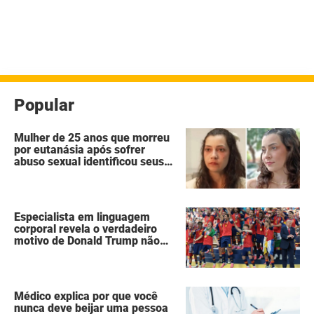
Popular
Mulher de 25 anos que morreu
por eutanásia após sofrer
abuso sexual identificou seus
agressores em um diário
secreto
Especialista em linguagem
corporal revela o verdadeiro
motivo de Donald Trump não
ter se mexido enquanto a
Espanha erguia a taça da Copa
do Mundo
Médico explica por que você
nunca deve beijar uma pessoa