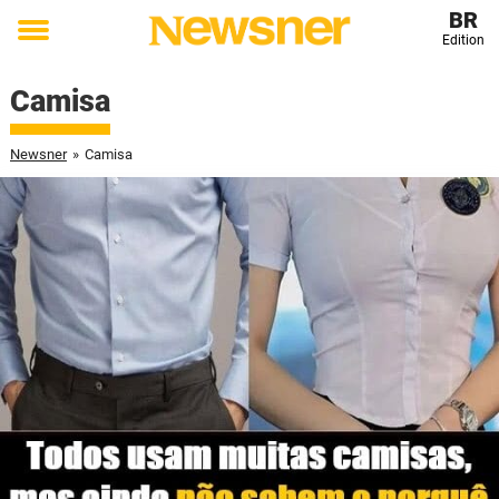
BR
Edition
Toggle
menu
Camisa
Newsner
»
Camisa