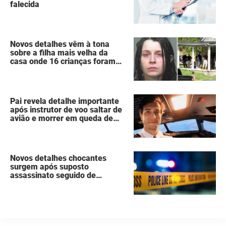
falecida
Novos detalhes vêm à tona
sobre a filha mais velha da
casa onde 16 crianças foram
deixadas à própria sorte,
vivendo como “animais
selvagens”
Pai revela detalhe importante
após instrutor de voo saltar de
avião e morrer em queda de
260 metros
Novos detalhes chocantes
surgem após suposto
assassinato seguido de
suicídio cometido por homem
que matou a família de 7
pessoas