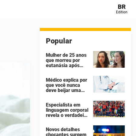
BR
Edition
Popular
Mulher de 25 anos
que morreu por
eutanásia após
sofrer abuso
sexual identificou
Médico explica por
seus agressores
que você nunca
em um diário
deve beijar uma
secreto
pessoa falecida
Especialista em
linguagem corporal
revela o verdadeiro
motivo de Donald
Trump não ter se
Novos detalhes
mexido enquanto a
chocantes surgem
Espanha erguia a