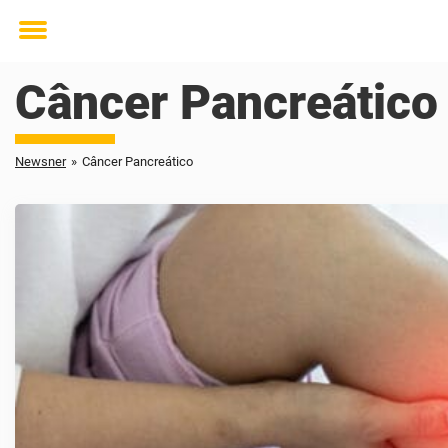
Toggle
menu
Câncer Pancreático
Newsner
»
Câncer Pancreático