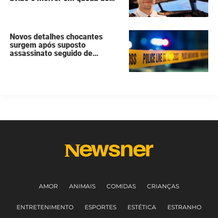
260 metros
Novos detalhes chocantes
surgem após suposto
assassinato seguido de
suicídio cometido por homem
que matou a família de 7
pessoas
AMOR
ANIMAIS
COMIDAS
CRIANÇAS
ENTRETENIMENTO
ESPORTES
ESTÉTICA
ESTRANHO