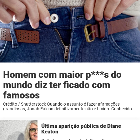
Homem com maior p***s do
mundo diz ter ficado com
famosos
Crédito / Shutterstock Quando o assunto é fazer afirmações
grandiosas, Jonah Falcon definitivamente não é tímido. Conhecido
por seu volume lendário, Falcon — o homem com o maior pênis do
mundo — afirma ter se ...
Última aparição pública de Diane
Keaton