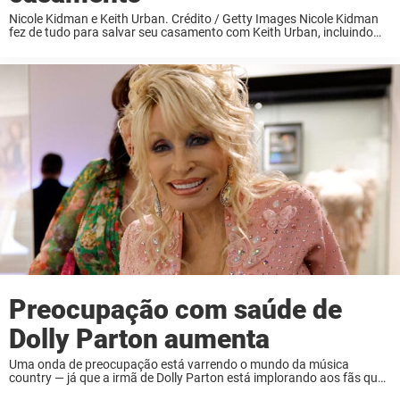
Nicole Kidman e Keith Urban. Crédito / Getty Images Nicole Kidman
fez de tudo para salvar seu casamento com Keith Urban, incluindo
uma “corrida desesperada” de volta a Nashville quando ficou claro
que as coisas ...
Preocupação com saúde de
Dolly Parton aumenta
Uma onda de preocupação está varrendo o mundo da música
country — já que a irmã de Dolly Parton está implorando aos fãs que
elevem a ícone de 79 anos em orações. Uma mensagem comovente