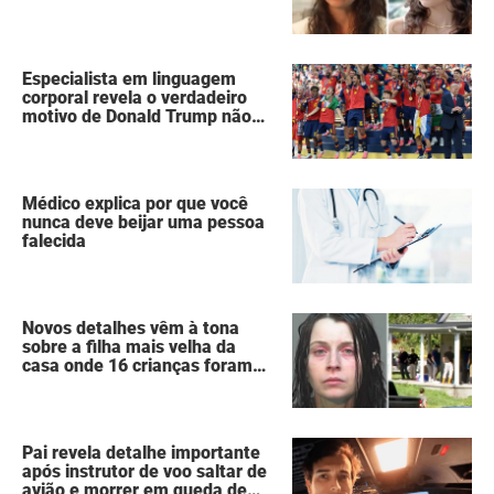
agressores em um diário
secreto
Especialista em linguagem
corporal revela o verdadeiro
motivo de Donald Trump não
ter se mexido enquanto a
Espanha erguia a taça da Copa
do Mundo
Médico explica por que você
nunca deve beijar uma pessoa
falecida
Novos detalhes vêm à tona
sobre a filha mais velha da
casa onde 16 crianças foram
deixadas à própria sorte,
vivendo como “animais
selvagens”
Pai revela detalhe importante
após instrutor de voo saltar de
avião e morrer em queda de