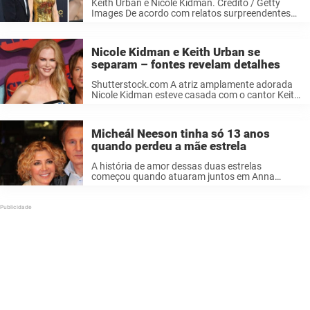
Keith Urban e Nicole Kidman. Crédito / Getty
Images De acordo com relatos surpreendentes
de hoje, Nicole Kidman e Keith Urban decidiram
colocar um ponto final em seu casamento. O
icônico casal de celebridades, oficialmente ...
Nicole Kidman e Keith Urban se
separam – fontes revelam detalhes
Shutterstock.com A atriz amplamente adorada
Nicole Kidman esteve casada com o cantor Keith
Urban por quase vinte anos. O casal tem dois
filhos juntos. Agora surgem notícias de que os
dois podem estar colocando um ...
Micheál Neeson tinha só 13 anos
quando perdeu a mãe estrela
A história de amor dessas duas estrelas
começou quando atuaram juntos em Anna
Christie, na Broadway, em 1993, onde a química
surgiu imediatamente, apesar de a atriz ser
casada na época. Eventualmente, o casamento
dela ...