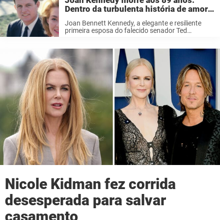
Joan Kennedy morre aos 89 anos:
Dentro da turbulenta história de amor
com o ex-marido Ted Kennedy
Joan Bennett Kennedy, a elegante e resiliente
primeira esposa do falecido senador Ted
Kennedy, morreu pacificamente enquanto
dormia em sua casa em Boston. Ela tinha 89
anos. Por trás dos retratos familiares impecáveis
Conhecida por ...
Nicole Kidman fez corrida
desesperada para salvar
casamento