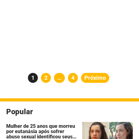
Paginação
Página
1
Página
2
…
Página
4
Próximo
de
posts
Popular
Mulher de 25 anos que morreu
por eutanásia após sofrer
abuso sexual identificou seus