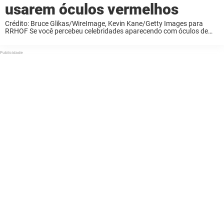
usarem óculos vermelhos
Crédito: Bruce Glikas/WireImage, Kevin Kane/Getty Images para
RRHOF Se você percebeu celebridades aparecendo com óculos de
lentes vermelhas ultimamente, você definitivamente não está
imaginando coisas. As lentes coloridas voltaram discretamente aos
holofotes e se tornaram ...