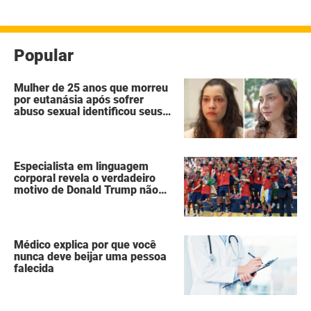
Popular
Mulher de 25 anos que morreu
por eutanásia após sofrer
abuso sexual identificou seus
agressores em um diário
secreto
Especialista em linguagem
corporal revela o verdadeiro
motivo de Donald Trump não
ter se mexido enquanto a
Espanha erguia a taça da Copa
do Mundo
Médico explica por que você
nunca deve beijar uma pessoa
falecida