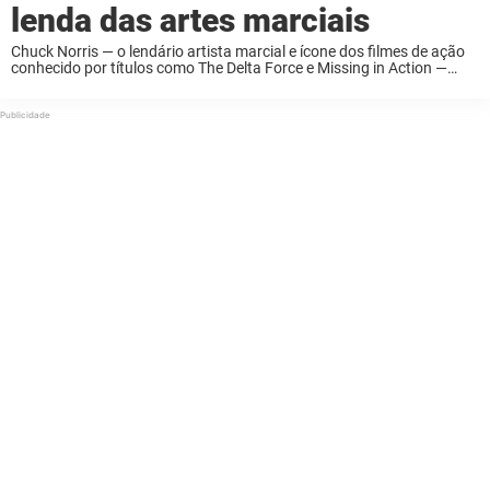
lenda das artes marciais
Chuck Norris — o lendário artista marcial e ícone dos filmes de ação
conhecido por títulos como The Delta Force e Missing in Action —
morreu aos 86 anos, segundo relatos. “Ele viveu a vida ...