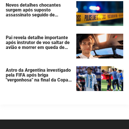
Novos detalhes chocantes
surgem após suposto
assassinato seguido de
suicídio cometido por homem
que matou a família de 7
pessoas
Pai revela detalhe importante
após instrutor de voo saltar de
avião e morrer em queda de
260 metros
Astro da Argentina investigado
pela FIFA após briga
"vergonhosa" na final da Copa
do Mundo quebra o silêncio