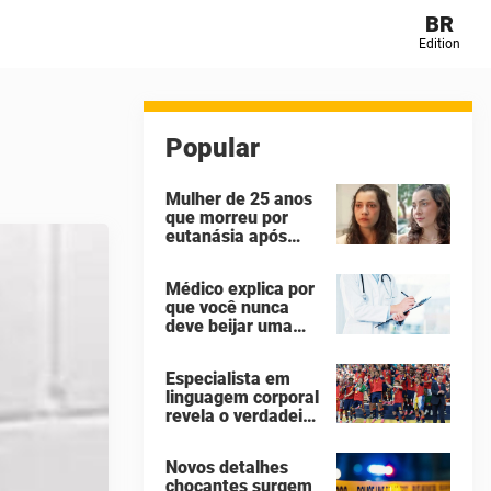
BR
Edition
Popular
Mulher de 25 anos
que morreu por
eutanásia após
sofrer abuso
sexual identificou
Médico explica por
seus agressores
que você nunca
em um diário
deve beijar uma
secreto
pessoa falecida
Especialista em
linguagem corporal
revela o verdadeiro
motivo de Donald
Trump não ter se
Novos detalhes
mexido enquanto a
chocantes surgem
Espanha erguia a