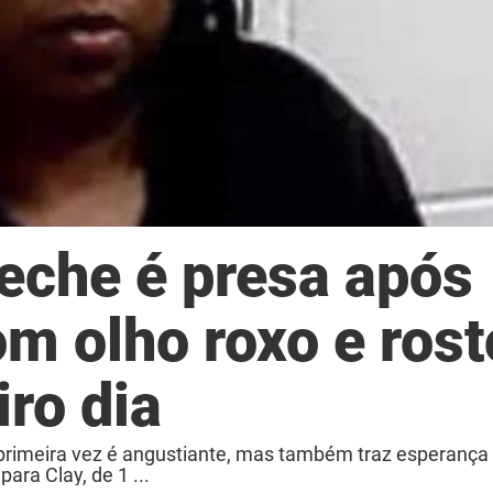
reche é presa após
m olho roxo e rost
ro dia
la primeira vez é angustiante, mas também traz esperança
ara Clay, de 1 ...