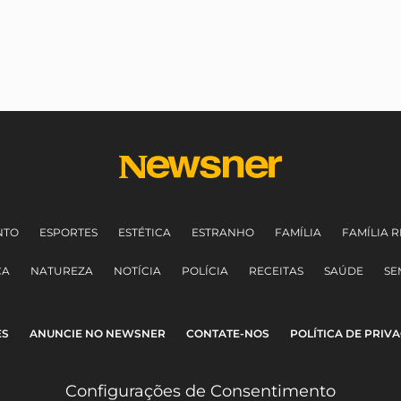
NTO
ESPORTES
ESTÉTICA
ESTRANHO
FAMÍLIA
FAMÍLIA R
CA
NATUREZA
NOTÍCIA
POLÍCIA
RECEITAS
SAÚDE
SE
ES
ANUNCIE NO NEWSNER
CONTATE-NOS
POLÍTICA DE PRIV
Configurações de Consentimento