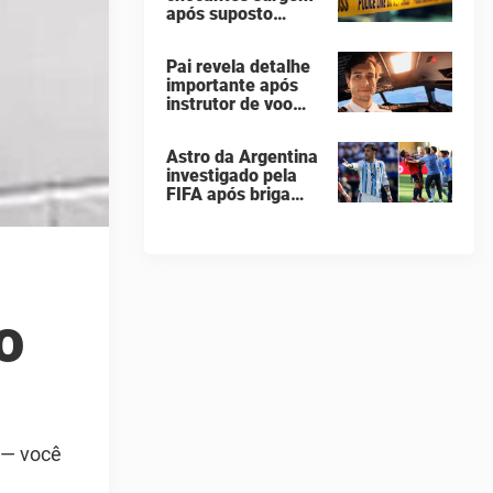
após suposto
taça da Copa do
assassinato
Mundo
seguido de suicídio
Pai revela detalhe
cometido por
importante após
homem que matou
instrutor de voo
a família de 7
saltar de avião e
pessoas
morrer em queda
Astro da Argentina
de 260 metros
investigado pela
FIFA após briga
"vergonhosa" na
final da Copa do
Mundo quebra o
silêncio
o
 — você