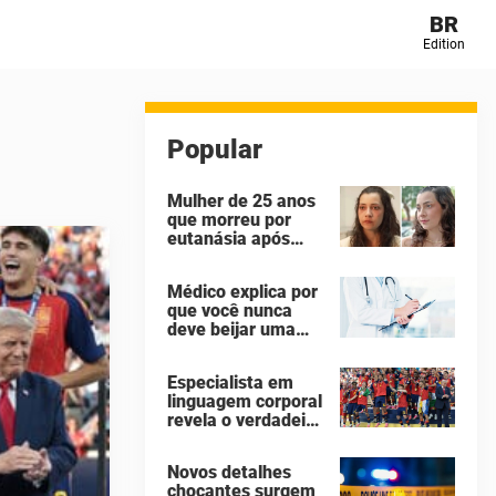
BR
Edition
Popular
Mulher de 25 anos
que morreu por
eutanásia após
sofrer abuso
sexual identificou
Médico explica por
seus agressores
que você nunca
em um diário
deve beijar uma
secreto
pessoa falecida
Especialista em
linguagem corporal
revela o verdadeiro
motivo de Donald
Trump não ter se
Novos detalhes
mexido enquanto a
chocantes surgem
Espanha erguia a