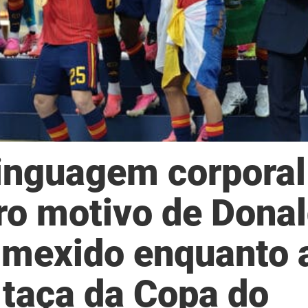
linguagem corporal
iro motivo de Dona
 mexido enquanto 
 taça da Copa do