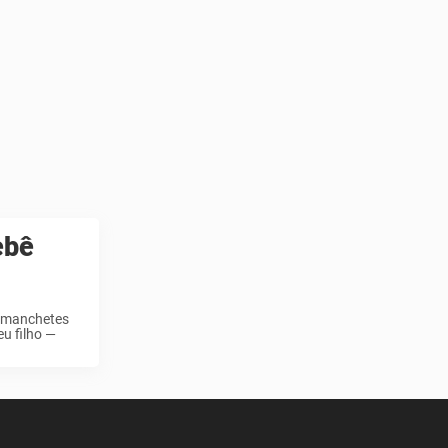
ebê
u manchetes
u filho —