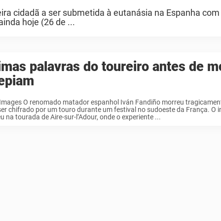
meira cidadã a ser submetida à eutanásia na Espanha co
nda hoje (26 de ...
imas palavras do toureiro antes de m
repiam
 Images O renomado matador espanhol Iván Fandiño morreu tragicamen
er chifrado por um touro durante um festival no sudoeste da França. O i
u na tourada de Aire-sur-l’Adour, onde o experiente ...