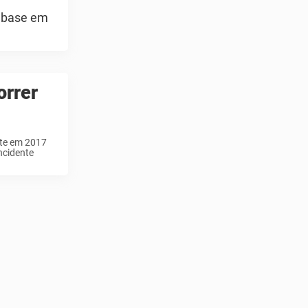
m base em
orrer
te em 2017
ncidente