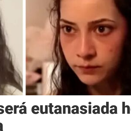
será eutanasiada h
a