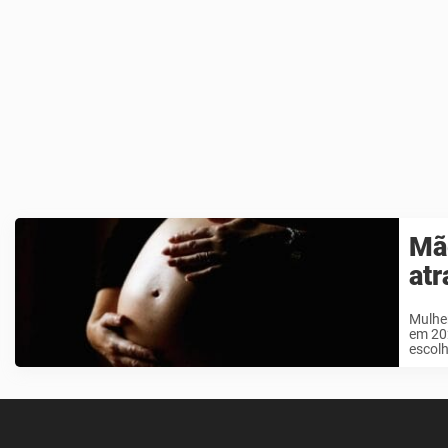
Mã
atr
Mulhe
em 202
escolh