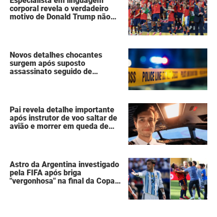
Especialista em linguagem
corporal revela o verdadeiro
motivo de Donald Trump não
ter se mexido enquanto a
Espanha erguia a taça da Copa
do Mundo
Novos detalhes chocantes
surgem após suposto
assassinato seguido de
suicídio cometido por homem
que matou a família de 7
pessoas
Pai revela detalhe importante
após instrutor de voo saltar de
avião e morrer em queda de
260 metros
Astro da Argentina investigado
pela FIFA após briga
"vergonhosa" na final da Copa
do Mundo quebra o silêncio