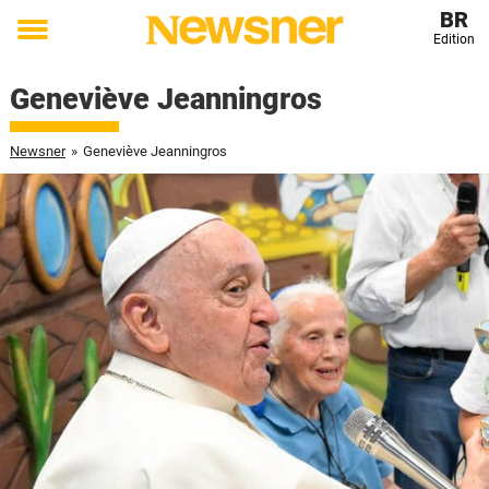
BR
Edition
Toggle
menu
Geneviève Jeanningros
Newsner
»
Geneviève Jeanningros