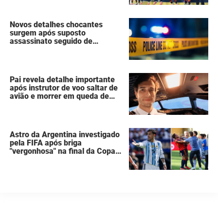
Espanha erguia a taça da Copa
do Mundo
Novos detalhes chocantes
surgem após suposto
assassinato seguido de
suicídio cometido por homem
que matou a família de 7
pessoas
Pai revela detalhe importante
após instrutor de voo saltar de
avião e morrer em queda de
260 metros
Astro da Argentina investigado
pela FIFA após briga
"vergonhosa" na final da Copa
do Mundo quebra o silêncio