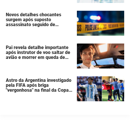
Novos detalhes chocantes
surgem após suposto
assassinato seguido de
suicídio cometido por homem
que matou a família de 7
pessoas
Pai revela detalhe importante
após instrutor de voo saltar de
avião e morrer em queda de
260 metros
Astro da Argentina investigado
pela FIFA após briga
"vergonhosa" na final da Copa
do Mundo quebra o silêncio