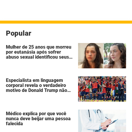
Popular
Mulher de 25 anos que morreu
por eutanásia após sofrer
abuso sexual identificou seus
agressores em um diário
secreto
Especialista em linguagem
corporal revela o verdadeiro
motivo de Donald Trump não
ter se mexido enquanto a
Espanha erguia a taça da Copa
do Mundo
Médico explica por que você
nunca deve beijar uma pessoa
falecida