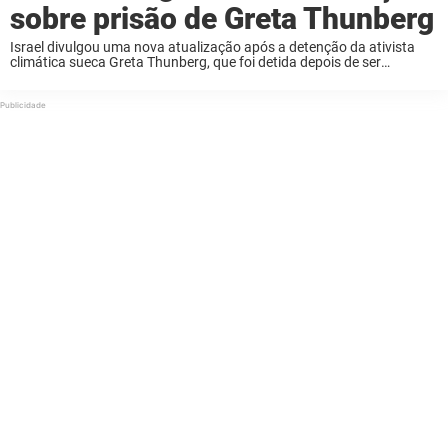
sobre prisão de Greta Thunberg
Israel divulgou uma nova atualização após a detenção da ativista
climática sueca Greta Thunberg, que foi detida depois de ser
interceptada enquanto tentava chegar a Gaza na Global Sumud
Flotilla. Thunberg, junto com mais de ...