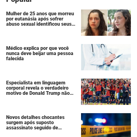
Mulher de 25 anos que morreu
por eutanásia após sofrer
abuso sexual identificou seus
agressores em um diário
secreto
Médico explica por que você
nunca deve beijar uma pessoa
falecida
Especialista em linguagem
corporal revela o verdadeiro
motivo de Donald Trump não
ter se mexido enquanto a
Espanha erguia a taça da Copa
do Mundo
Novos detalhes chocantes
surgem após suposto
assassinato seguido de
suicídio cometido por homem