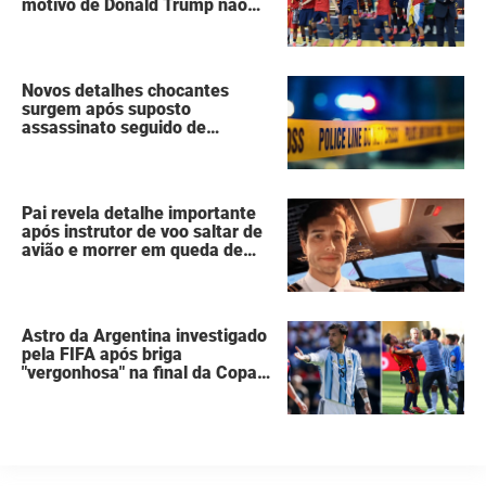
motivo de Donald Trump não
ter se mexido enquanto a
Espanha erguia a taça da Copa
do Mundo
Novos detalhes chocantes
surgem após suposto
assassinato seguido de
suicídio cometido por homem
que matou a família de 7
pessoas
Pai revela detalhe importante
após instrutor de voo saltar de
avião e morrer em queda de
260 metros
Astro da Argentina investigado
pela FIFA após briga
"vergonhosa" na final da Copa
do Mundo quebra o silêncio