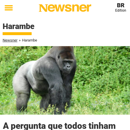
BR
Edition
Toggle
menu
Harambe
Newsner
»
Harambe
A pergunta que todos tinham