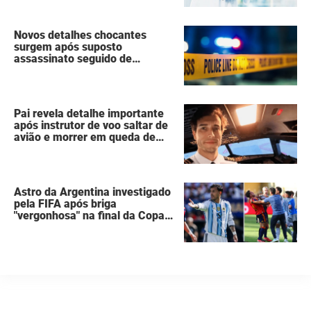
Novos detalhes chocantes
surgem após suposto
assassinato seguido de
suicídio cometido por homem
que matou a família de 7
pessoas
Pai revela detalhe importante
após instrutor de voo saltar de
avião e morrer em queda de
260 metros
Astro da Argentina investigado
pela FIFA após briga
"vergonhosa" na final da Copa
do Mundo quebra o silêncio