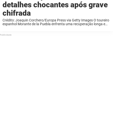
detalhes chocantes após grave
chifrada
Crédito: Joaquin Corchero/Europa Press via Getty Images O toureiro
espanhol Morante de la Puebla enfrenta uma recuperação longa e
dolorosa após um incidente violento na arena que o deixou
gravemente ferido. O matador de 46 ...