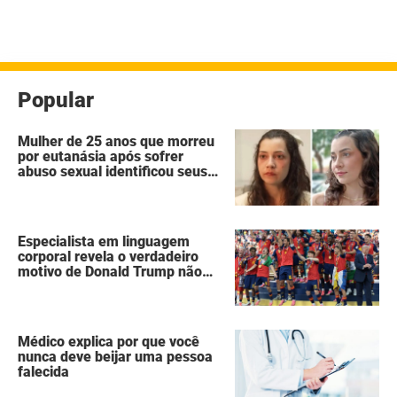
Popular
Mulher de 25 anos que morreu
por eutanásia após sofrer
abuso sexual identificou seus
agressores em um diário
secreto
Especialista em linguagem
corporal revela o verdadeiro
motivo de Donald Trump não
ter se mexido enquanto a
Espanha erguia a taça da Copa
do Mundo
Médico explica por que você
nunca deve beijar uma pessoa
falecida