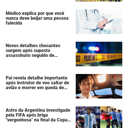
Espanha erguia a taça da Copa
do Mundo
Médico explica por que você
nunca deve beijar uma pessoa
falecida
Novos detalhes chocantes
surgem após suposto
assassinato seguido de
suicídio cometido por homem
que matou a família de 7
pessoas
Pai revela detalhe importante
após instrutor de voo saltar de
avião e morrer em queda de
260 metros
Astro da Argentina investigado
pela FIFA após briga
"vergonhosa" na final da Copa
do Mundo quebra o silêncio