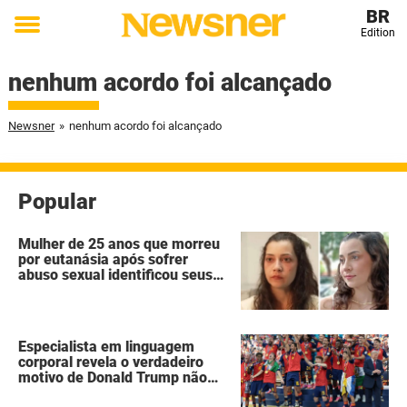
BR
Edition
Toggle
menu
nenhum acordo foi alcançado
Newsner
»
nenhum acordo foi alcançado
Popular
Mulher de 25 anos que morreu
por eutanásia após sofrer
abuso sexual identificou seus
agressores em um diário
secreto
Especialista em linguagem
corporal revela o verdadeiro
motivo de Donald Trump não
ter se mexido enquanto a