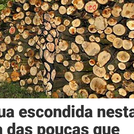
ua escondida nest
a das poucas que