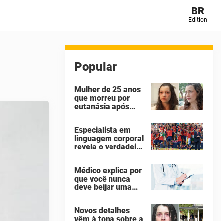
BR
Edition
Popular
Mulher de 25 anos
que morreu por
eutanásia após
sofrer abuso
sexual identificou
Especialista em
seus agressores
linguagem corporal
em um diário
revela o verdadeiro
secreto
motivo de Donald
Trump não ter se
Médico explica por
mexido enquanto a
que você nunca
Espanha erguia a
deve beijar uma
taça da Copa do
pessoa falecida
Mundo
Novos detalhes
vêm à tona sobre a