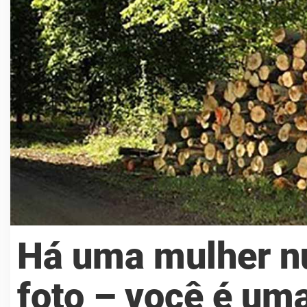
Há uma mulher n
foto – você é um