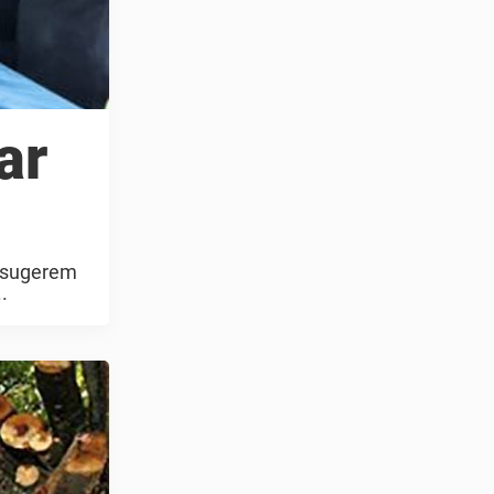
ar
s sugerem
.