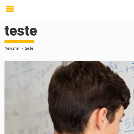
Toggle
menu
teste
Newsner
»
teste