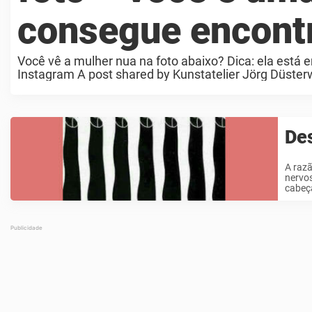
consegue encont
Você vê a mulher nua na foto abaixo? Dica: ela está 
Instagram A post shared by Kunstatelier Jörg Düster
Des
A razã
nervo
cabeça