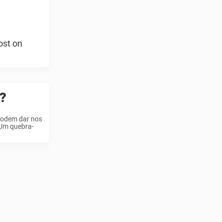
ost on
o?
 podem dar nos
 Um quebra-