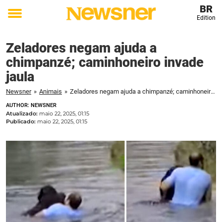
BR
Edition
Toggle
menu
Zeladores negam ajuda a
chimpanzé; caminhoneiro invade
jaula
Newsner
»
Animais
»
Zeladores negam ajuda a chimpanzé; caminhoneiro invade jaula
AUTHOR: NEWSNER
Atualizado:
maio 22, 2025, 01:15
Publicado:
maio 22, 2025, 01:15