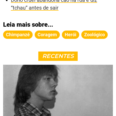
Dono cruel abandona cão na rua e diz
“tchau” antes de sair
Leia mais sobre...
Chimpanzé
Coragem
Herói
Zoológico
RECENTES