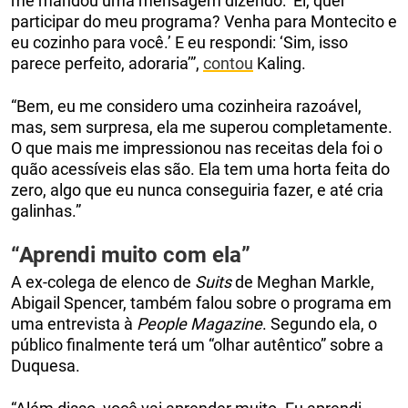
me mandou uma mensagem dizendo: ‘Ei, quer
participar do meu programa? Venha para Montecito e
eu cozinho para você.’ E eu respondi: ‘Sim, isso
parece perfeito, adoraria’”,
contou
Kaling.
“Bem, eu me considero uma cozinheira razoável,
mas, sem surpresa, ela me superou completamente.
O que mais me impressionou nas receitas dela foi o
quão acessíveis elas são. Ela tem uma horta feita do
zero, algo que eu nunca conseguiria fazer, e até cria
galinhas.”
“Aprendi muito com ela”
A ex-colega de elenco de
Suits
de Meghan Markle,
Abigail Spencer, também falou sobre o programa em
uma entrevista à
People Magazine
. Segundo ela, o
público finalmente terá um “olhar autêntico” sobre a
Duquesa.