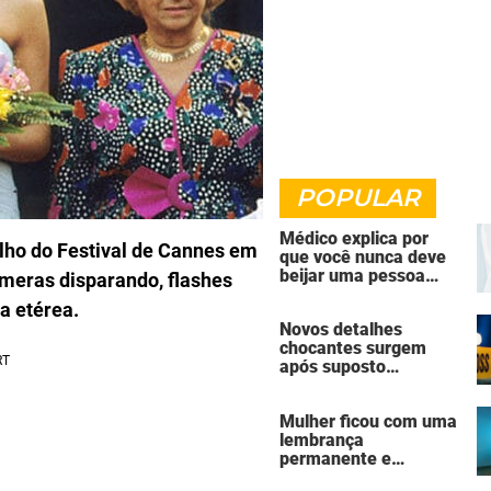
POPULAR
Médico explica por
lho do Festival de Cannes em
que você nunca deve
beijar uma pessoa
âmeras disparando, flashes
falecida
a etérea.
Novos detalhes
chocantes surgem
após suposto
assassinato seguido
de suicídio cometido
Mulher ficou com uma
por homem que matou
lembrança
a família de 7 pessoas
permanente e
assustadora do vício