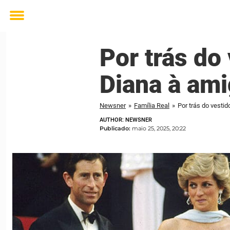
Toggle
menu
Por trás do
Diana à am
Newsner
»
Família Real
»
Por trás do vesti
AUTHOR: NEWSNER
Publicado:
maio 25, 2025, 20:22