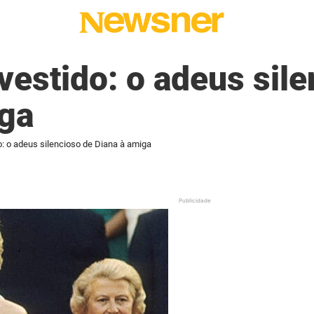
 vestido: o adeus sil
iga
do: o adeus silencioso de Diana à amiga