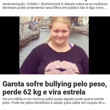
Amamentação. Crédito / Shutterstock O debate sobre se as mulheres
deveriam poder amamentar seus filhos em público não é algo novo.
Na verdade, ele já existe há bastante tempo. Agora, parece que há
mais uma ...
Garota sofre bullying pelo peso,
perde 62 kg e vira estrela
Há um milhão e um motivos pelos quais alguém pode querer perder
peso. Pode ser pelos benefícios à saúde, para caber em roupas de um
determinado tamanho ou simplesmente por causa do estigma social