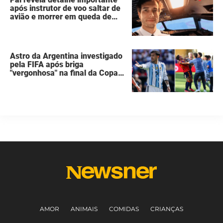
após instrutor de voo saltar de
avião e morrer em queda de
260 metros
Astro da Argentina investigado
pela FIFA após briga
"vergonhosa" na final da Copa
do Mundo quebra o silêncio
AMOR
ANIMAIS
COMIDAS
CRIANÇAS