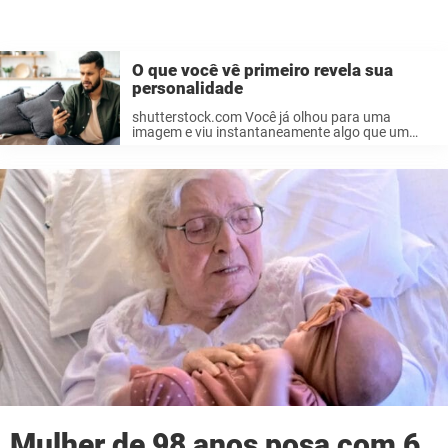
O que você vê primeiro revela sua
personalidade
shutterstock.com Você já olhou para uma
imagem e viu instantaneamente algo que um
amigo afirma não ver? Talvez seja um rosto
escondido, um par de animais ou até mesmo um
conceito abstrato. Acredite ou não, ...
Mulher de 98 anos posa com 6