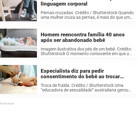
linguagem corporal
Pernas cruzadas. Crédito / Shutterstock Quando
uma mulher cruza as pernas, é mais do que um
simples hábito – é uma expressão silenciosa de
confiança, conforto e consciência social.
Enraizado na psicologia e moldado por ...
Homem reencontra família 40 anos
após ser abandonado bebê
Imagem ilustrativa dos pés de um bebê. Crédito:
Shutterstock O momento comovente em que um
homem reencontra sua família biológica, 40 anos
após ter sido abandonado, está emocionando a
internet. Em setembro de 1984, Jon ...
Especialista diz para pedir
consentimento do bebê ao trocar
fralda
Troca de fralda. Crédito / Shutterstock Uma
“educadora de sexualidade” australiana gerou
um debate acalorado entre usuários online ao
sugerir que os pais peçam permissão a um bebê
antes de trocar suas fraldas. Deanne Carson ...