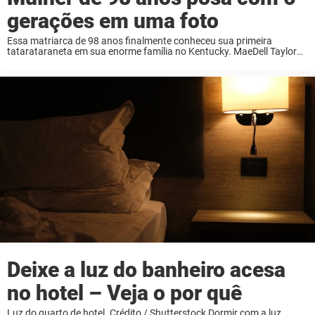
gerações em uma foto
Essa matriarca de 98 anos finalmente conheceu sua primeira
tatarataraneta em sua enorme família no Kentucky. MaeDell Taylor
Hawkins segurou a pequena Zhavia Whitaker, de sete meses, pela
primeira vez em fevereiro. A neta Gracie ...
Deixe a luz do banheiro acesa
no hotel – Veja o por quê
Luz do quarto de hotel. Crédito / Shutterstock Dormir com a luz