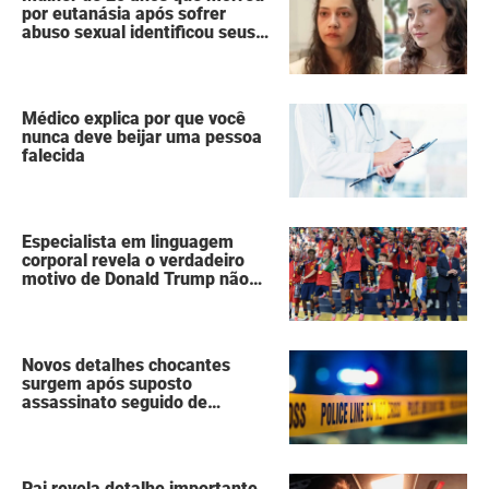
por eutanásia após sofrer
abuso sexual identificou seus
agressores em um diário
secreto
Médico explica por que você
nunca deve beijar uma pessoa
falecida
Especialista em linguagem
corporal revela o verdadeiro
motivo de Donald Trump não
ter se mexido enquanto a
Espanha erguia a taça da Copa
do Mundo
Novos detalhes chocantes
surgem após suposto
assassinato seguido de
suicídio cometido por homem
que matou a família de 7
pessoas
Pai revela detalhe importante