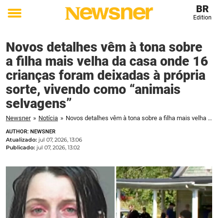
BR
Edition
Toggle
menu
Novos detalhes vêm à tona sobre
a filha mais velha da casa onde 16
crianças foram deixadas à própria
sorte, vivendo como “animais
selvagens”
Newsner
»
Notícia
»
Novos detalhes vêm à tona sobre a filha mais velha da casa onde 16 crianças foram deixadas à própria sorte, vivendo como “animais selvagens”
AUTHOR: NEWSNER
Atualizado:
jul 07, 2026, 13:06
Publicado:
jul 07, 2026, 13:02