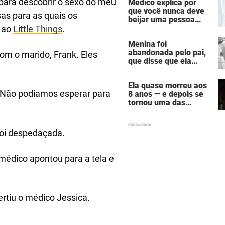
 para descobrir o sexo do meu
Médico explica por
bronzeamento
que você nunca deve
sas para as quais os
beijar uma pessoa
falecida
u ao
Little Things
.
Menina foi
abandonada pelo pai,
com o marido, Frank. Eles
que disse que ela
estava "morta" para
ele — hoje ela é uma
Ela quase morreu aos
atriz famosa
 Não podíamos esperar para
8 anos — e depois se
tornou uma das
mulheres mais
poderosas de
Hollywood
foi despedaçada.
 médico apontou para a tela e
ertiu o médico Jessica.