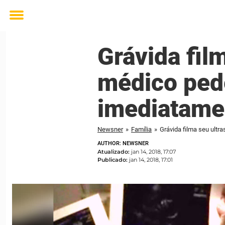
Toggle
menu
Grávida fil
médico pede
imediatame
Newsner
»
Família
»
Grávida filma seu ultr
AUTHOR: NEWSNER
Atualizado:
jan 14, 2018, 17:07
Publicado:
jan 14, 2018, 17:01