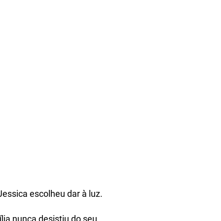
essica escolheu dar à luz.
ia nunca desistiu do seu