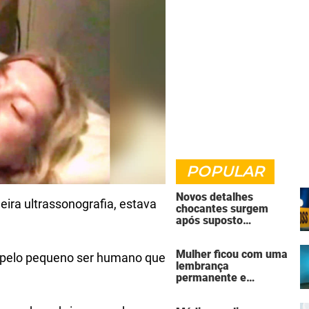
POPULAR
Novos detalhes
eira ultrassonografia, estava
chocantes surgem
após suposto
assassinato seguido
de suicídio cometido
Mulher ficou com uma
por homem que matou
a pelo pequeno ser humano que
lembrança
a família de 7 pessoas
permanente e
assustadora do vício
em câmaras de