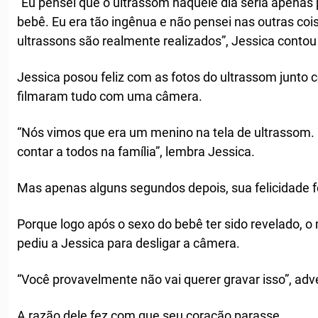
“Eu pensei que o ultrassom naquele dia seria apenas
bebê. Eu era tão ingênua e não pensei nas outras coi
ultrassons são realmente realizados”, Jessica conto
Jessica posou feliz com as fotos do ultrassom junto 
filmaram tudo com uma câmera.
“Nós vimos que era um menino na tela de ultrassom.
contar a todos na família”, lembra Jessica.
Mas apenas alguns segundos depois, sua felicidade 
Porque logo após o sexo do bebê ter sido revelado, o
pediu a Jessica para desligar a câmera.
“Você provavelmente não vai querer gravar isso”, adv
A razão dele fez com que seu coração parasse.