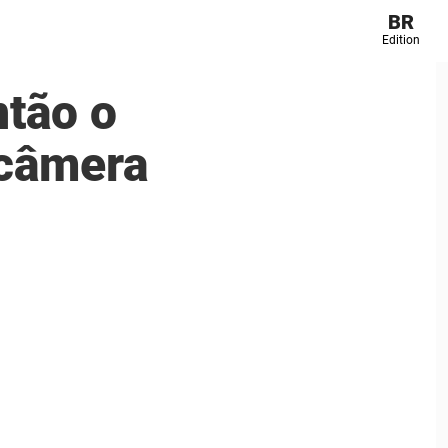
BR
Edition
ntão o
 câmera