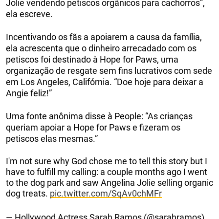
Jolie vendendo petiscos orgânicos para cachorros”,
ela escreve.
Incentivando os fãs a apoiarem a causa da família,
ela acrescenta que o dinheiro arrecadado com os
petiscos foi destinado à Hope for Paws, uma
organização de resgate sem fins lucrativos com sede
em Los Angeles, Califórnia. “Doe hoje para deixar a
Angie feliz!”
Uma fonte anônima disse à People: “As crianças
queriam apoiar a Hope for Paws e fizeram os
petiscos elas mesmas.”
I'm not sure why God chose me to tell this story but I
have to fulfill my calling: a couple months ago I went
to the dog park and saw Angelina Jolie selling organic
dog treats.
pic.twitter.com/SqAv0chMFr
— Hollywood Actress Sarah Ramos (@sarahramos)