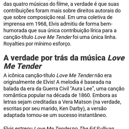
das quatro músicas do filme, a verdade é que suas
contribuições foram mais sobre direitos autorais do
que sobre composição real. Em uma coletiva de
imprensa em 1968, Elvis admitiu de forma bem-
humorada que sua única contribuição lírica para a
canção-título
Love Me Tender
foi uma única linha.
Royalties por mínimo esforço.
A verdade por trás da música
Love
Me Tender
A icônica canção-título
Love Me Tender
não era
originalmente de Elvis! A melodia é baseada na
balada da era da Guerra Civil “Aura Lee”, uma canção
romântica popular na década de 1860. Embora as
letras sejam creditadas a Vera Matson (na verdade,
escritas por seu marido, Ken Darby), a versão
adaptada tornou-se um sucesso instantâneo.
Elvis estreou
Love Me Tender
no
The Ed Sullivan