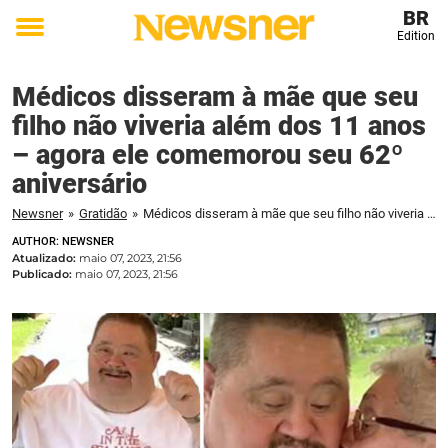
BR
Edition
Toggle
menu
Médicos disseram à mãe que seu
filho não viveria além dos 11 anos
– agora ele comemorou seu 62º
aniversário
Newsner
»
Gratidão
»
Médicos disseram à mãe que seu filho não viveria além dos 11 anos - agora ele comemorou seu 62º aniversário
AUTHOR: NEWSNER
Atualizado:
maio 07, 2023, 21:56
Publicado:
maio 07, 2023, 21:56