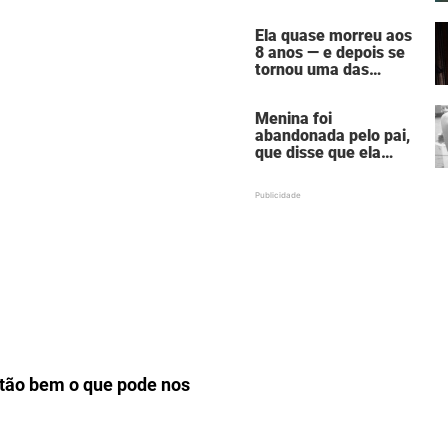
assustadora do vício
em câmaras de
Ela quase morreu aos
bronzeamento
8 anos — e depois se
tornou uma das
mulheres mais
poderosas de
Menina foi
Hollywood
abandonada pelo pai,
que disse que ela
estava "morta" para
ele — hoje ela é uma
atriz famosa
tão bem o que pode nos