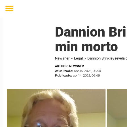
Toggle
menu
Dannion Bri
min morto
Newsner
»
Legal
»
Dannion Brinkley revela 
AUTHOR: NEWSNER
Atualizado:
abr 14, 2025, 06:50
Publicado:
abr 14, 2025, 06:49