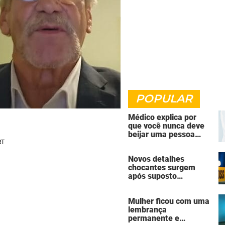
POPULAR
Médico explica por
que você nunca deve
beijar uma pessoa
falecida
Novos detalhes
chocantes surgem
após suposto
assassinato seguido
de suicídio cometido
Mulher ficou com uma
por homem que matou
lembrança
a família de 7 pessoas
permanente e