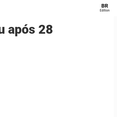
BR
Edition
iu após 28