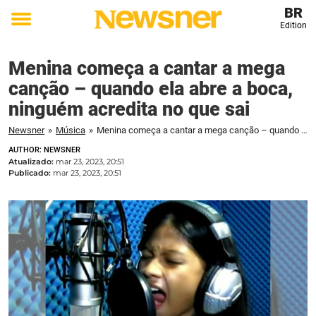
BR
Edition
Toggle
menu
Menina começa a cantar a mega
canção – quando ela abre a boca,
ninguém acredita no que sai
Newsner
»
Música
»
Menina começa a cantar a mega canção – quando ela abre a boca, ninguém acredita no que sai
AUTHOR: NEWSNER
Atualizado:
mar 23, 2023, 20:51
Publicado:
mar 23, 2023, 20:51