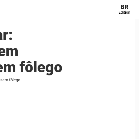
BR
Edition
r:
sem
em fôlego
 sem fôlego