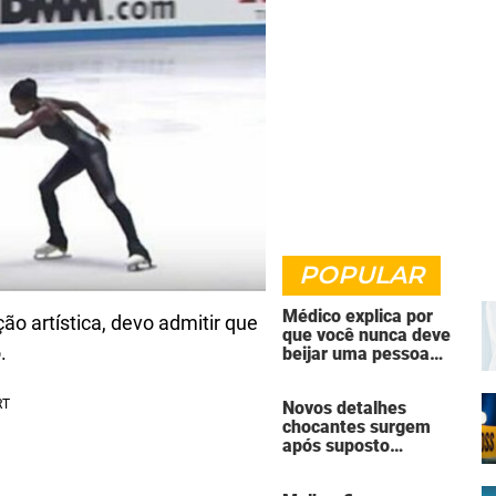
POPULAR
Médico explica por
ão artística, devo admitir que
que você nunca deve
.
beijar uma pessoa
falecida
Novos detalhes
chocantes surgem
após suposto
assassinato seguido
de suicídio cometido