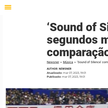
Toggle
menu
‘Sound of S
segundos m
comparação
Newsner
»
Música
»
‘Sound of Silence’ co
AUTHOR: NEWSNER
Atualizado:
mar 07, 2023, 19:01
Publicado:
mar 07, 2023, 19:01