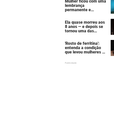
Mulher ficou com uma
por homem que matou
lembrança
a família de 7 pessoas
permanente e
assustadora do vício
em câmaras de
Ela quase morreu aos
bronzeamento
8 anos — e depois se
tornou uma das
mulheres mais
poderosas de
'Rosto de ferritina':
Hollywood
entenda a condição
que levou mulheres a
descobrirem a causa
oculta por trás da
aparência de cansaço