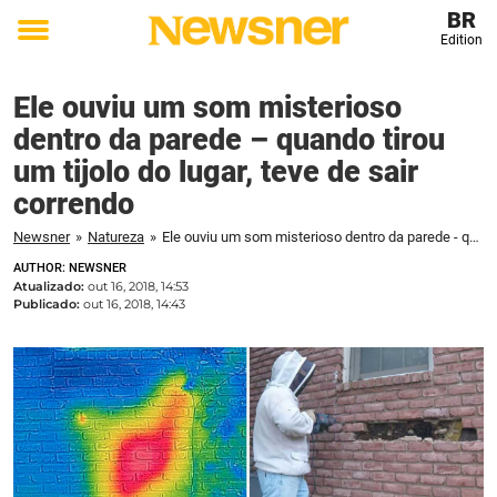
BR
Edition
Toggle
menu
Ele ouviu um som misterioso
dentro da parede – quando tirou
um tijolo do lugar, teve de sair
correndo
Newsner
»
Natureza
»
Ele ouviu um som misterioso dentro da parede - quando tirou um tijolo do lugar, teve de sair correndo
AUTHOR: NEWSNER
Atualizado:
out 16, 2018, 14:53
Publicado:
out 16, 2018, 14:43