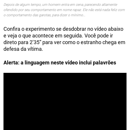
Depois de algum tempo, um homem entra em cena, parecendo altamente
ofendido por seu comportamento em nome rapaz. Ele não está nada feliz com
o comportamento das garotas, para dizer o mínimo…
Confira o experimento se desdobrar no vídeo abaixo
e veja o que acontece em seguida. Você pode ir
direto para 2’35” para ver como o estranho chega em
defesa da vítima.
Alerta: a linguagem neste vídeo inclui palavrões