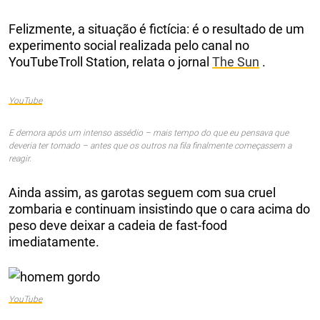
Felizmente, a situação é fictícia: é o resultado de um
experimento social realizada pelo canal no
YouTubeTroll Station, relata o jornal
The Sun
.
YouTube
E demora após um intenso assédio – mais tempo do que eu pensava que
deveria ter tomado – antes que os outros na fila finalmente começassem a
reagir.
Ainda assim, as garotas seguem com sua cruel
zombaria e continuam insistindo que o cara acima do
peso deve deixar a cadeia de fast-food
imediatamente.
YouTube