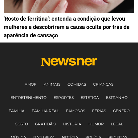
'Rosto de ferritina': entenda a condição que levou
mulheres a descobrirem a causa oculta por trás da
aparência de cansaço
AMOR
ANIMAIS
COMIDAS
CRIANÇAS
ENTRETENIMENTO
ESPORTES
ESTÉTICA
ESTRANHO
FAMÍLIA
FAMÍLIA REAL
FAMOSOS
FÉRIAS
GÊNERO
GOSTO
GRATIDÃO
HISTÓRIA
HUMOR
LEGAL
MÚSICA
NATUREZA
NOTÍCIA
POLÍCIA
RECEITAS