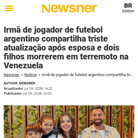
BR
Edition
Toggle
menu
Irmã de jogador de futebol
argentino compartilha triste
atualização após esposa e dois
filhos morrerem em terremoto na
Venezuela
Newsner
»
Notícia
»
Irmã de jogador de futebol argentino compartilha triste atualização após esposa e dois filhos morrerem em terremoto na Venezuela
AUTHOR: NEWSNER
Atualizado:
jul 04, 2026, 14:22
Publicado:
jul 04, 2026, 14:20