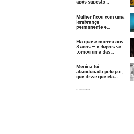
após suposto
assassinato seguido
de suicídio cometido
Mulher ficou com uma
por homem que matou
lembrança
a família de 7 pessoas
permanente e
assustadora do vício
em câmaras de
Ela quase morreu aos
bronzeamento
8 anos — e depois se
tornou uma das
mulheres mais
poderosas de
Menina foi
Hollywood
abandonada pelo pai,
que disse que ela
estava "morta" para
ele — hoje ela é uma
atriz famosa