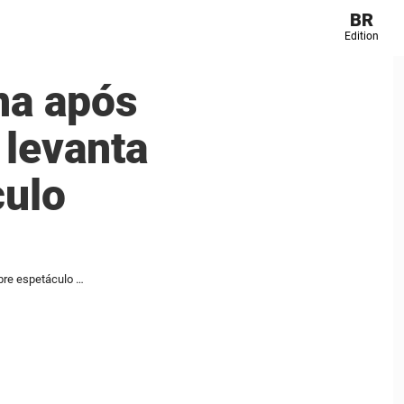
BR
Edition
na após
 levanta
culo
Morte trágica de soldado feminina após apresentação para o Rei Charles levanta nova investigação sobre espetáculo equestre