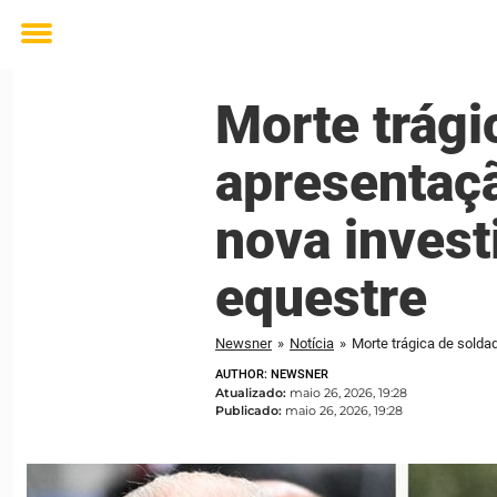
Toggle
menu
Morte trági
apresentaçã
nova invest
equestre
Newsner
»
Notícia
»
AUTHOR: NEWSNER
Atualizado:
maio 26, 2026, 19:28
Publicado:
maio 26, 2026, 19:28