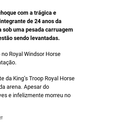
choque com a trágica e
ntegrante de 24 anos da
tada sob uma pesada carruagem
 estão sendo levantadas.
 no Royal Windsor Horse
ntação.
te da King’s Troop Royal Horse
r da arena. Apesar do
ves e infelizmente morreu no