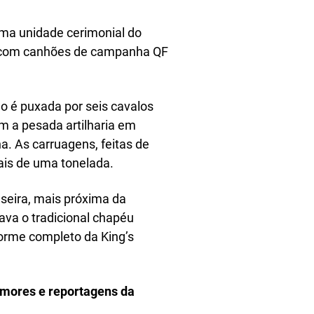
 uma unidade cerimonial do
s com canhões de campanha QF
 é puxada por seis cavalos
m a pesada artilharia em
a. As carruagens, feitas de
ais de uma tonelada.
aseira, mais próxima da
va o tradicional chapéu
forme completo da King’s
rumores e reportagens da