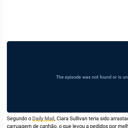
Segundo o
Daily Mail
, Ciara Sullivan teria sido arra
carruagem de canhão, o que levou a pedidos por mel