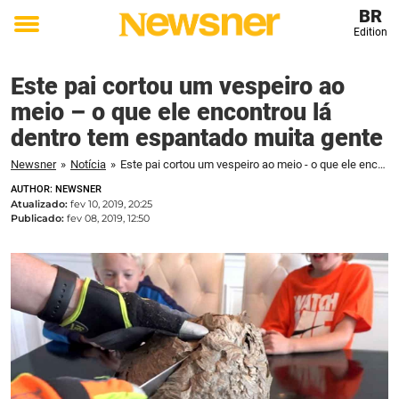
BR
Edition
Toggle
menu
Este pai cortou um vespeiro ao
meio – o que ele encontrou lá
dentro tem espantado muita gente
Newsner
»
Notícia
»
Este pai cortou um vespeiro ao meio - o que ele encontrou lá dentro tem espantado muita gente
AUTHOR: NEWSNER
Atualizado:
fev 10, 2019, 20:25
Publicado:
fev 08, 2019, 12:50