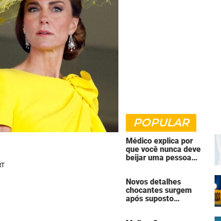
POPULAR
Médico explica por
que você nunca deve
beijar uma pessoa
falecida
Novos detalhes
chocantes surgem
após suposto
assassinato seguido
de suicídio cometido