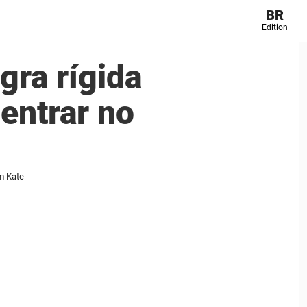
BR
Edition
gra rígida
entrar no
m Kate