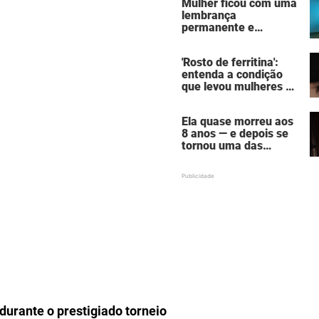
Mulher ficou com uma
por homem que matou
lembrança
a família de 7 pessoas
permanente e
assustadora do vício
em câmaras de
'Rosto de ferritina':
bronzeamento
entenda a condição
que levou mulheres a
descobrirem a causa
oculta por trás da
Ela quase morreu aos
aparência de cansaço
8 anos — e depois se
tornou uma das
mulheres mais
poderosas de
Hollywood
durante o prestigiado torneio