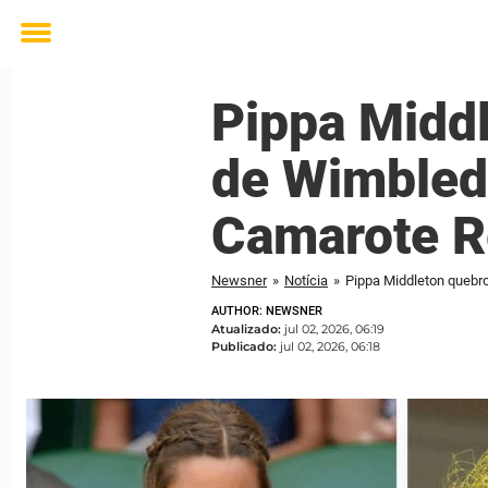
Toggle
menu
Pippa Middl
de Wimbledo
Camarote R
Newsner
»
Notícia
»
Pippa Middleton quebro
AUTHOR: NEWSNER
Atualizado:
jul 02, 2026, 06:19
Publicado:
jul 02, 2026, 06:18