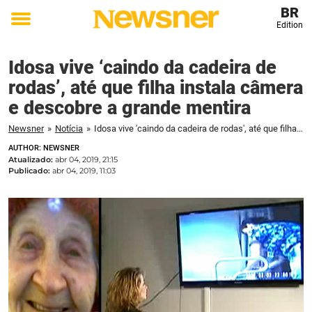
BR
Edition
Toggle
menu
Idosa vive ‘caindo da cadeira de
rodas’, até que filha instala câmera
e descobre a grande mentira
Newsner
»
Notícia
»
Idosa vive 'caindo da cadeira de rodas', até que filha instala câmera e descobre a grande mentira
AUTHOR: NEWSNER
Atualizado:
abr 04, 2019, 21:15
Publicado:
abr 04, 2019, 11:03