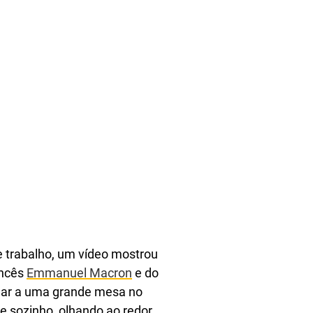
e trabalho, um vídeo mostrou
ancês
Emmanuel Macron
e do
gar a uma grande mesa no
e sozinho, olhando ao redor,