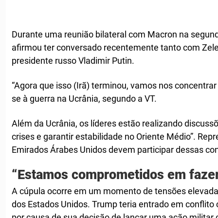
Durante uma reunião bilateral com Macron na segunda
afirmou ter conversado recentemente tanto com Zel
presidente russo Vladimir Putin.
“Agora que isso (Irã) terminou, vamos nos concentrar 
se à guerra na Ucrânia, segundo a VT.
Além da Ucrânia, os líderes estão realizando discuss
crises e garantir estabilidade no Oriente Médio”. Repr
Emirados Árabes Unidos devem participar dessas co
“Estamos comprometidos em fazer
A cúpula ocorre em um momento de tensões elevadas
dos Estados Unidos. Trump teria entrado em conflito 
por causa de sua decisão de lançar uma ação militar c