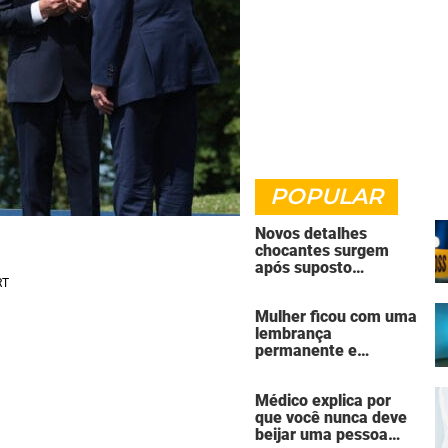
POPULAR
Novos detalhes
chocantes surgem
após suposto
assassinato seguido
de suicídio cometido
Mulher ficou com uma
por homem que matou
lembrança
a família de 7 pessoas
permanente e
assustadora do vício
em câmaras de
Médico explica por
bronzeamento
que você nunca deve
beijar uma pessoa