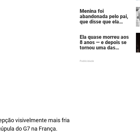
falecida
Menina foi
abandonada pelo pai,
que disse que ela
estava "morta" para
ele — hoje ela é uma
Ela quase morreu aos
atriz famosa
8 anos — e depois se
tornou uma das
mulheres mais
poderosas de
Hollywood
pção visivelmente mais fria
 cúpula do G7 na França.