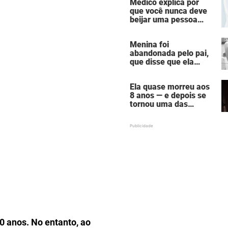
Médico explica por
bronzeamento
que você nunca deve
beijar uma pessoa
falecida
Menina foi
abandonada pelo pai,
que disse que ela
estava "morta" para
ele — hoje ela é uma
Ela quase morreu aos
atriz famosa
8 anos — e depois se
tornou uma das
mulheres mais
poderosas de
Hollywood
 anos. No entanto, ao