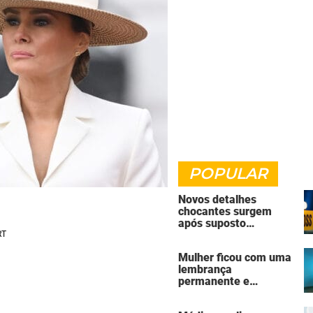
POPULAR
Novos detalhes
chocantes surgem
após suposto
assassinato seguido
de suicídio cometido
Mulher ficou com uma
por homem que matou
lembrança
a família de 7 pessoas
permanente e
assustadora do vício
em câmaras de