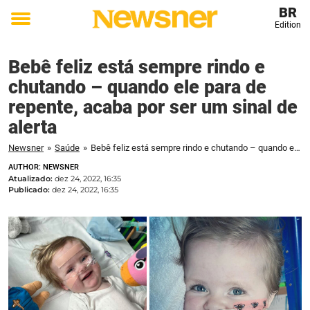
BR
Edition
Toggle
menu
Bebê feliz está sempre rindo e
chutando – quando ele para de
repente, acaba por ser um sinal de
alerta
Newsner
»
Saúde
»
Bebê feliz está sempre rindo e chutando – quando ele para de repente, acaba por ser um sinal de alerta
AUTHOR: NEWSNER
Atualizado:
dez 24, 2022, 16:35
Publicado:
dez 24, 2022, 16:35