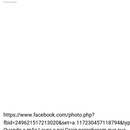
https://www.facebook.com/photo.php?
fbid=249621517213020&set=a.117230457118794&ty
Quando a mãe Laura e pai Craig perceberam que sua