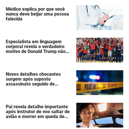
Médico explica por que você
nunca deve beijar uma pessoa
falecida
Especialista em linguagem
corporal revela o verdadeiro
motivo de Donald Trump não
ter se mexido enquanto a
Espanha erguia a taça da Copa
do Mundo
Novos detalhes chocantes
surgem após suposto
assassinato seguido de
suicídio cometido por homem
que matou a família de 7
pessoas
Pai revela detalhe importante
após instrutor de voo saltar de
avião e morrer em queda de
260 metros