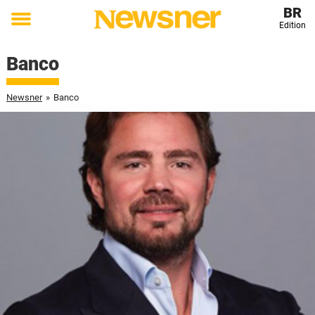
BR
Edition
Toggle
menu
Banco
Newsner
»
Banco