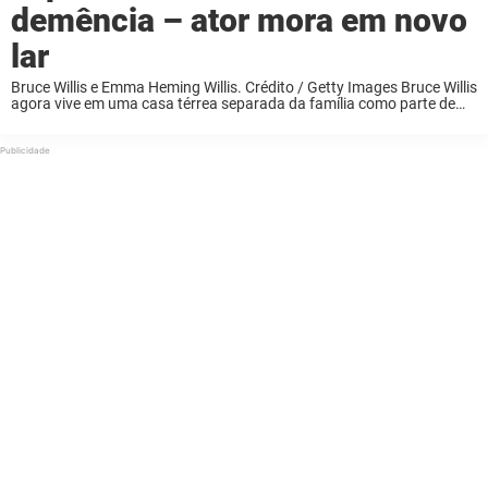
demência – ator mora em novo
lar
Bruce Willis e Emma Heming Willis. Crédito / Getty Images Bruce Willis
agora vive em uma casa térrea separada da família como parte de
seus cuidados com a demência, segundo sua esposa, Emma Heming
Willis. ...