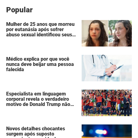
Popular
Mulher de 25 anos que morreu
por eutanásia após sofrer
abuso sexual identificou seus
agressores em um diário
secreto
Médico explica por que você
nunca deve beijar uma pessoa
falecida
Especialista em linguagem
corporal revela o verdadeiro
motivo de Donald Trump não
ter se mexido enquanto a
Espanha erguia a taça da Copa
do Mundo
Novos detalhes chocantes
surgem após suposto