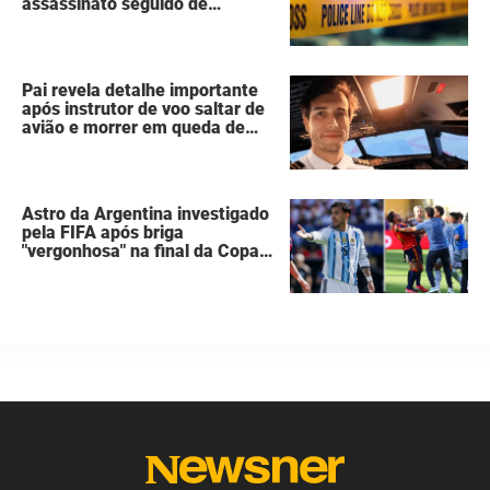
assassinato seguido de
suicídio cometido por homem
que matou a família de 7
pessoas
Pai revela detalhe importante
após instrutor de voo saltar de
avião e morrer em queda de
260 metros
Astro da Argentina investigado
pela FIFA após briga
"vergonhosa" na final da Copa
do Mundo quebra o silêncio